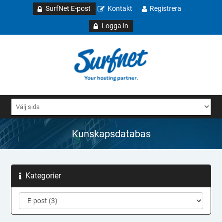
SurfNet E-post
Kontakt
Registrera
Logga in
Kunskapsdatabas
Kategorier