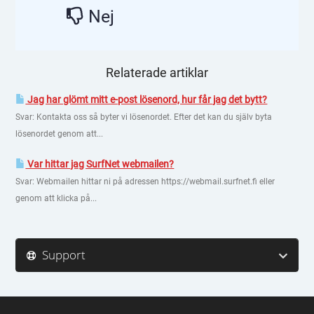
Nej
Relaterade artiklar
Jag har glömt mitt e-post lösenord, hur får jag det bytt?
Svar: Kontakta oss så byter vi lösenordet. Efter det kan du själv byta
lösenordet genom att...
Var hittar jag SurfNet webmailen?
Svar: Webmailen hittar ni på adressen https://webmail.surfnet.fi eller
genom att klicka på...
Support