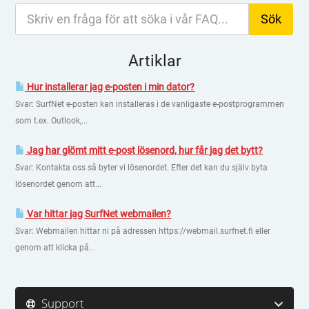
Artiklar
Hur installerar jag e-posten i min dator?
Svar: SurfNet e-posten kan installeras i de vanligaste e-postprogrammen
som t.ex. Outlook,...
Jag har glömt mitt e-post lösenord, hur får jag det bytt?
Svar: Kontakta oss så byter vi lösenordet. Efter det kan du själv byta
lösenordet genom att...
Var hittar jag SurfNet webmailen?
Svar: Webmailen hittar ni på adressen https://webmail.surfnet.fi eller
genom att klicka på...
Support