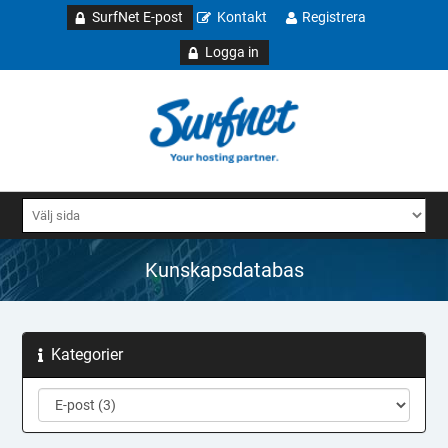
SurfNet E-post
Kontakt
Registrera
Logga in
Kunskapsdatabas
Kategorier