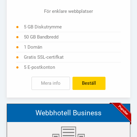
För enklare webbplatser
5 GB Diskutrymme
50 GB Bandbredd
1 Domän
Gratis SSL-certifkat
5 E-postkonton
Mera info
Beställ
Webbhotell Business