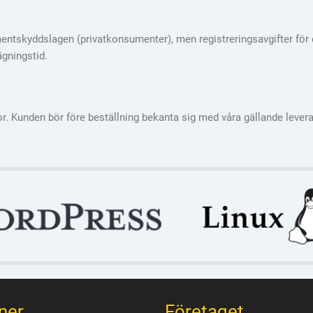
ntskyddslagen (privatkonsumenter), men registreringsavgifter för d
ägningstid.
llkor. Kunden bör före beställning bekanta sig med våra gällande lever
ner
Företaget