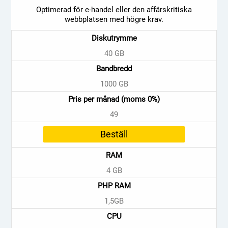
Optimerad för e-handel eller den affärskritiska
webbplatsen med högre krav.
Diskutrymme
40 GB
Bandbredd
1000 GB
Pris per månad (moms 0%)
49
Beställ
RAM
4 GB
PHP RAM
1,5GB
CPU