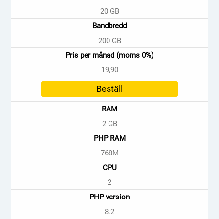
20 GB
Bandbredd
200 GB
Pris per månad (moms 0%)
19,90
Beställ
RAM
2 GB
PHP RAM
768M
CPU
2
PHP version
8.2