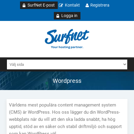
SurfNet E-post
Kontakt
Registrera
Logga in
Wordpress
Världens mest populära content management system
(CMS) är WordPress. Hos oss lägger du din WordPress-
webbplats när du vill att den ska ladda snabbt, ha hög
upptid, stöd av en säker och stabil driftmiljö och support
som kan WordPress väl.