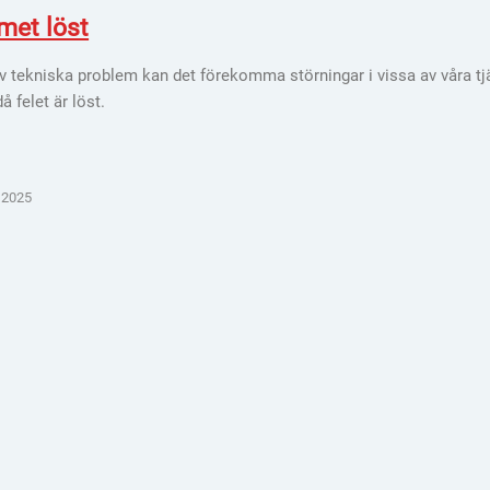
met löst
v tekniska problem kan det förekomma störningar i vissa av våra tjä
å felet är löst.
 2025