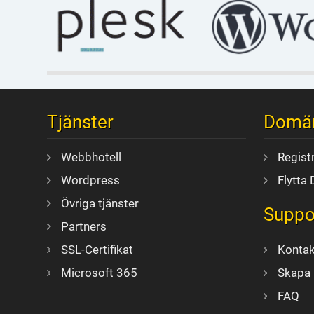
Tjänster
Domä
Webbhotell
Regist
Wordpress
Flytta
Övriga tjänster
Suppo
Partners
SSL-Certifikat
Kontak
Microsoft 365
Skapa 
FAQ