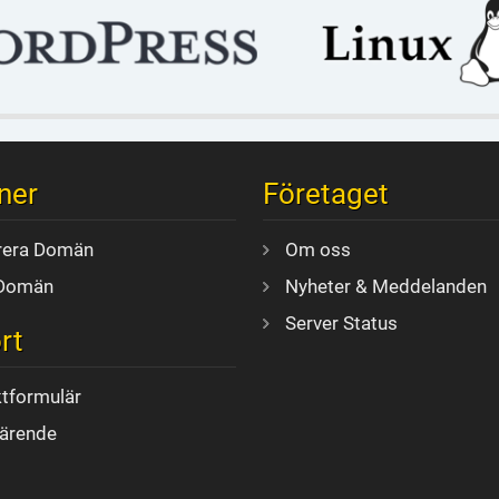
ner
Företaget
rera Domän
Om oss
 Domän
Nyheter & Meddelanden
Server Status
rt
tformulär
ärende