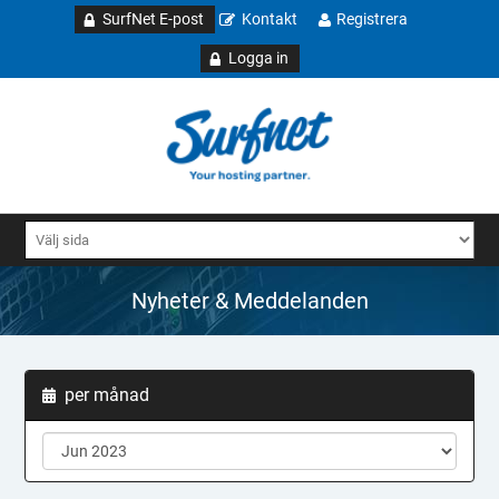
SurfNet E-post
Kontakt
Registrera
Logga in
Nyheter & Meddelanden
per månad